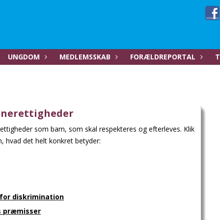
UNGDOM
MEDLEMSSKAB
FORÆLDREPORTAL
T
rnerettigheder
ttigheder som barn, som skal respekteres og efterleves. Klik
, hvad det helt konkret betyder:
 for diskrimination
es præmisser