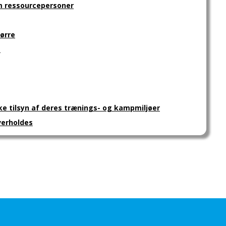
som ressourcepersoner
tørre
e
diske tilsyn af deres trænings- og kampmiljøer
overholdes